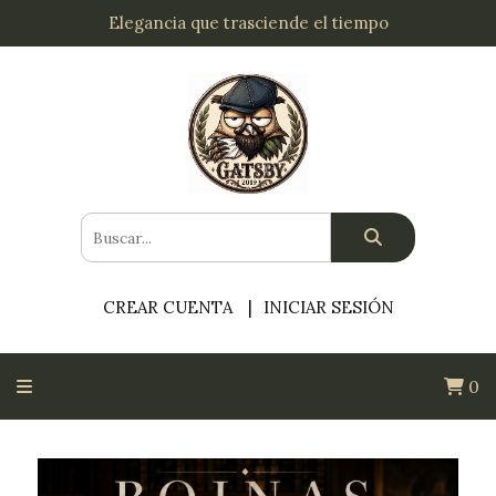
Elegancia que trasciende el tiempo
CREAR CUENTA
INICIAR SESIÓN
0