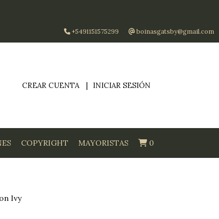
+5491151575299
boinasgatsby@gmail.com
CREAR CUENTA
INICIAR SESIÓN
NES
COPYRIGHT
MAYORISTAS
0
on Ivy